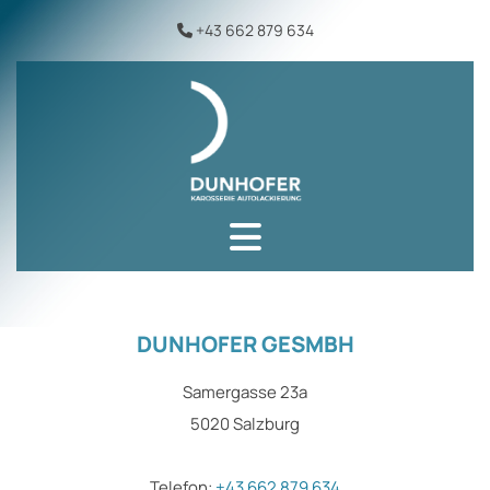
+43 662 879 634

DUNHOFER GESMBH
Samergasse 23a
5020 Salzburg
Telefon:
+43 662 879 634